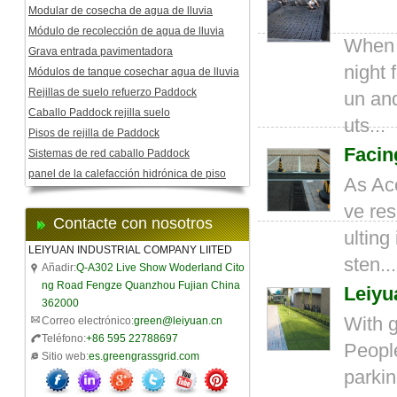
Modular de cosecha de agua de lluvia
Módulo de recolección de agua de lluvia
When i
Grava entrada pavimentadora
night 
Módulos de tanque cosechar agua de lluvia
Rejillas de suelo refuerzo Paddock
un and
Caballo Paddock rejilla suelo
uts...
Pisos de rejilla de Paddock
Facin
Sistemas de red caballo Paddock
panel de la calefacción hidrónica de piso
As Acc
ve res
Contacte con nosotros
ulting
LEIYUAN INDUSTRIAL COMPANY LIITED
sten...
Añadir:
Q-A302 Live Show Woderland Cito
ng Road Fengze Quanzhou Fujian China
Leiyu
362000
With g
Correo electrónico:
green@leiyuan.cn
Teléfono:
+86 595 22788697
People
Sitio web:
es.greengrassgrid.com
parkin