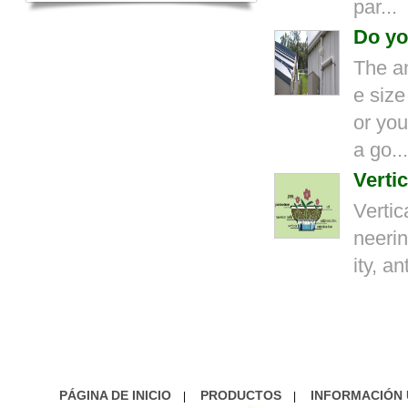
par...
Do yo
The an
e size
or you
a go...
Verti
Vertic
neerin
ity, a
PÁGINA DE INICIO
PRODUCTOS
INFORMACIÓN 
|
|