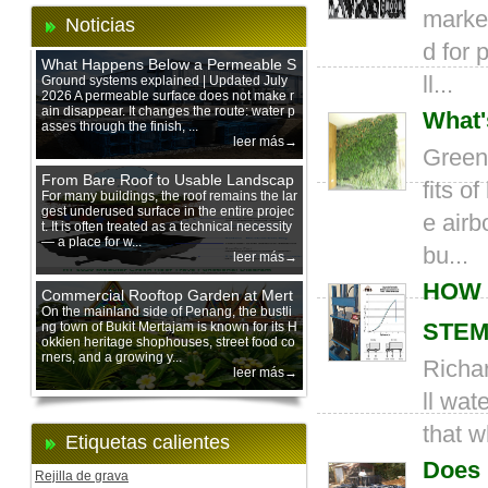
market
Noticias
d for 
What Happens Below a Permeable S
ll...
urface During Heavy Rain?
Ground systems explained | Updated July
2026 A permeable surface does not make r
ain disappear. It changes the route: water p
What'
asses through the finish, ...
leer más→
Green 
From Bare Roof to Usable Landscap
fits o
e: Designing with 200 mm Green Ro
For many buildings, the roof remains the lar
gest underused surface in the entire projec
of Trays
e airb
t. It is often treated as a technical necessity
— a place for w...
bu...
leer más→
HOW 
Commercial Rooftop Garden at Mert
ajam Urban Mall, Penang Mainland
On the mainland side of Penang, the bustli
ng town of Bukit Mertajam is known for its H
STEM
okkien heritage shophouses, street food co
rners, and a growing y...
Richar
leer más→
ll wat
that w
Etiquetas calientes
Does 
Rejilla de grava