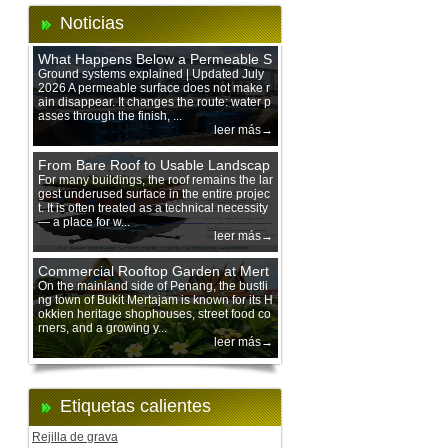
Noticias
What Happens Below a Permeable S
urface During Heavy Rain?
Ground systems explained | Updated July
2026 A permeable surface does not make r
ain disappear. It changes the route: water p
asses through the finish, ...
leer más→
From Bare Roof to Usable Landscap
e: Designing with 200 mm Green Ro
For many buildings, the roof remains the lar
gest underused surface in the entire projec
of Trays
t. It is often treated as a technical necessity
— a place for w...
leer más→
Commercial Rooftop Garden at Mert
ajam Urban Mall, Penang Mainland
On the mainland side of Penang, the bustli
ng town of Bukit Mertajam is known for its H
okkien heritage shophouses, street food co
rners, and a growing y...
leer más→
Etiquetas calientes
Rejilla de grava