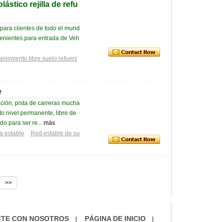
ástico rejilla de refu
 para clientes de todo el mund
venientes para entrada de Veh
enimiento libre suelo refuerz
e
ación, pista de carreras mucha
to nivel permanente, libre de
do para ser re...
más
ca estable
Red estable de su
>>
TE CON NOSOTROS
PÁGINA DE INICIO
|
|