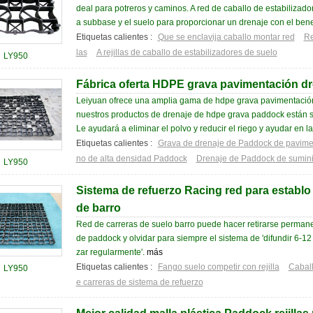
deal para potreros y caminos. A red de caballo de estabilizado
a subbase y el suelo para proporcionar un drenaje con el benef
Etiquetas calientes :
Que se enclavija caballo montar red
Re
las
A rejillas de caballo de estabilizadores de suelo
LY950
Fábrica oferta HDPE grava pavimentación d
Leiyuan ofrece una amplia gama de hdpe grava pavimentació
nuestros productos de drenaje de hdpe grava paddock están se
Le ayudará a eliminar el polvo y reducir el riego y ayudar en la
Etiquetas calientes :
Grava de drenaje de Paddock de pavime
no de alta densidad Paddock
Drenaje de Paddock de suminis
LY950
Sistema de refuerzo Racing red para establo 
de barro
Red de carreras de suelo barro puede hacer retirarse perman
de paddock y olvidar para siempre el sistema de 'difundir 6-1
zar regularmente'.
más
Etiquetas calientes :
Fango suelo competir con rejilla
Caball
LY950
e carreras de sistema de refuerzo