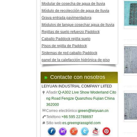
Modular de cosecha de agua de lluvia
Módulo de recolección de agua de lluvia
Grava entrada pavimentadora
Módulos de tanque cosechar agua de lluvia
Rejillas de suelo refuerzo Paddock
Caballo Paddock rejilla suelo
Pisos de rejilla de Paddock
Sistemas de red caballo Paddock
panel de la calefacción hidrónica de piso
Contacte con nosotros
LEIYUAN INDUSTRIAL COMPANY LIITED
Añadir:
Q-A302 Live Show Woderland Cito
ng Road Fengze Quanzhou Fujian China
362000
Correo electrónico:
green@leiyuan.cn
Teléfono:
+86 595 22788697
Sitio web:
es.greengrassgrid.com