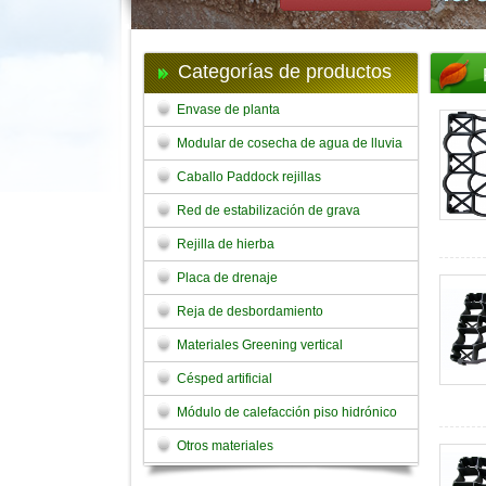
Categorías de productos
Envase de planta
Modular de cosecha de agua de lluvia
Caballo Paddock rejillas
Red de estabilización de grava
Rejilla de hierba
Placa de drenaje
Reja de desbordamiento
Materiales Greening vertical
Césped artificial
Módulo de calefacción piso hidrónico
Otros materiales