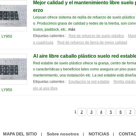
Mejor calidad y el mantenimiento libre suelo pl
erzo
Leiyuan ofrece sistema de rejilla de refuerzo de suelo plástico
o. Producimos grava de calidad y redes de la hierba, son con
iculos, paddock, etc..
más
Etiquetas calientes :
Red de refuerzo de suelo plástico
Mant
LY950
o cuadrícula
Red de refuerzo de tierra de mejor calidad
Al aire libre caballo plástico suelo red establ
Red estable de suelo plástico ofrece la granja, centro de form
s características y beneficios tales como asegura un piso pues
mantenimiento, una instalación etc. La red estable está diseña
Etiquetas calientes :
Equitación la red estable
Rejilla plásti
elo al aire libre
LY950
1
2
3
4
5
6
7
MAPA DEL SITIO
Sobre nosotros
NOTICIAS
CONTAC
|
|
|