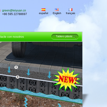
green@leiyuan.cn
español
English
français
+86 595 22788697
tacte con nosotros