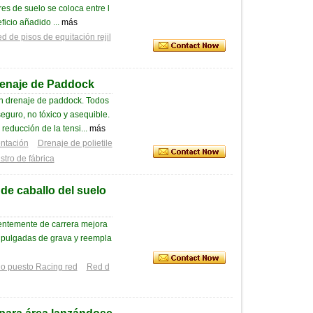
res de suelo se coloca entre l
icio añadido ...
más
d de pisos de equitación rejil
renaje de Paddock
n drenaje de paddock. Todos
guro, no tóxico y asequible.
 reducción de la tensi...
más
ntación
Drenaje de polietile
tro de fábrica
de caballo del suelo
entemente de carrera mejora
2 pulgadas de grava y reempla
o puesto Racing red
Red d