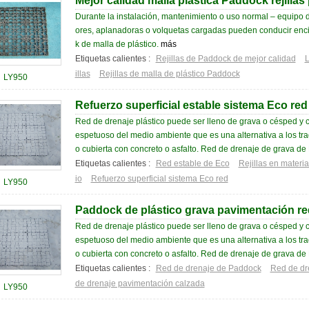
Mejor calidad malla plástica Paddock rejilla
Durante la instalación, mantenimiento o uso normal – equipo de
ores, aplanadoras o volquetas cargadas pueden conducir encim
k de malla de plástico.
más
Etiquetas calientes :
Rejillas de Paddock de mejor calidad
L
illas
Rejillas de malla de plástico Paddock
LY950
Refuerzo superficial estable sistema Eco red
Red de drenaje plástico puede ser lleno de grava o césped y c
espetuoso del medio ambiente que es una alternativa a los tr
o cubierta con concreto o asfalto. Red de drenaje de grava de 
Etiquetas calientes :
Red estable de Eco
Rejillas en materi
io
Refuerzo superficial sistema Eco red
LY950
Paddock de plástico grava pavimentación re
Red de drenaje plástico puede ser lleno de grava o césped y c
espetuoso del medio ambiente que es una alternativa a los tr
o cubierta con concreto o asfalto. Red de drenaje de grava de 
Etiquetas calientes :
Red de drenaje de Paddock
Red de dr
de drenaje pavimentación calzada
LY950