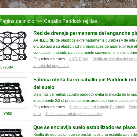
Página de inicio
>>
Caballo Paddock rejillas
Red de drenaje permanente del enganche pl
AATILEGRID de plásticos extremadamente durables y de alta c
e y, gracias a su elasticidad y propiedades de agarre, ofrece e
conducción tratando particularmente suavemente los tendones y
Etiquetas calientes :
AATILEGrid
Rejilla de plástico del en
anente del enganche
LY950A
Fábrica oferta barro caballo pie Paddock red
del suelo
Sistemas de rejillas caballo paddock evitar la mezcla de la sup
imadamente 2/3 el precio de otros productos comerciales pie 
Etiquetas calientes :
Sistemas de red caballo Paddock
Siste
LY950
dock
Sistemas de red de pie de caballo
Que se enclavija suelo estabilizadores pisos 
Rejilla de equitación que se enclavija es una estabilización de