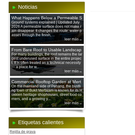
Noticias
What Happens Below a Permeable S
urface During Heavy Rain?
Ground systems explained | Updated July
2026 A permeable surface does not make r
ain disappear. It changes the route: water p
asses through the finish, ...
leer más→
From Bare Roof to Usable Landscap
e: Designing with 200 mm Green Ro
For many buildings, the roof remains the lar
gest underused surface in the entire projec
of Trays
t. It is often treated as a technical necessity
— a place for w...
leer más→
Commercial Rooftop Garden at Mert
ajam Urban Mall, Penang Mainland
On the mainland side of Penang, the bustli
ng town of Bukit Mertajam is known for its H
okkien heritage shophouses, street food co
rners, and a growing y...
leer más→
Etiquetas calientes
Rejilla de grava