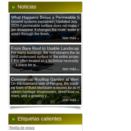
Noticias
What Happens Below a Permeable S
urface During Heavy Rain?
Ground systems explained | Updated July
2026 A permeable surface does not make r
ain disappear. It changes the route: water p
asses through the finish, ...
leer más→
From Bare Roof to Usable Landscap
e: Designing with 200 mm Green Ro
For many buildings, the roof remains the lar
gest underused surface in the entire projec
of Trays
t. It is often treated as a technical necessity
— a place for w...
leer más→
Commercial Rooftop Garden at Mert
ajam Urban Mall, Penang Mainland
On the mainland side of Penang, the bustli
ng town of Bukit Mertajam is known for its H
okkien heritage shophouses, street food co
rners, and a growing y...
leer más→
Etiquetas calientes
Rejilla de grava