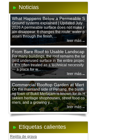
Noticias
What Happens Below a Permeable S
urface During Heavy Rain?
Ground systems explained | Updated July
2026 A permeable surface does not make r
ain disappear. It changes the route: water p
asses through the finish, ...
leer más→
From Bare Roof to Usable Landscap
e: Designing with 200 mm Green Ro
For many buildings, the roof remains the lar
gest underused surface in the entire projec
of Trays
t. It is often treated as a technical necessity
— a place for w...
leer más→
Commercial Rooftop Garden at Mert
ajam Urban Mall, Penang Mainland
On the mainland side of Penang, the bustli
ng town of Bukit Mertajam is known for its H
okkien heritage shophouses, street food co
rners, and a growing y...
leer más→
Etiquetas calientes
Rejilla de grava