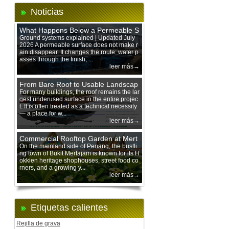
Noticias
What Happens Below a Permeable S
urface During Heavy Rain?
Ground systems explained | Updated July
2026 A permeable surface does not make r
ain disappear. It changes the route: water p
asses through the finish, ...
leer más→
From Bare Roof to Usable Landscap
e: Designing with 200 mm Green Ro
For many buildings, the roof remains the lar
gest underused surface in the entire projec
of Trays
t. It is often treated as a technical necessity
— a place for w...
leer más→
Commercial Rooftop Garden at Mert
ajam Urban Mall, Penang Mainland
On the mainland side of Penang, the bustli
ng town of Bukit Mertajam is known for its H
okkien heritage shophouses, street food co
rners, and a growing y...
leer más→
Etiquetas calientes
Rejilla de grava