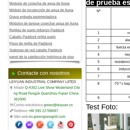
de prueba es
Modular de cosecha de agua de lluvia
Módulo de recolección de agua de lluvia
Nº
Grava entrada pavimentadora
Módulos de tanque cosechar agua de lluvia
Rejillas de suelo refuerzo Paddock
1
r
Caballo Paddock rejilla suelo
2
ala
Pisos de rejilla de Paddock
3
fuerza e
Sistemas de red caballo Paddock
4
ne
panel de la calefacción hidrónica de piso
5
resistenc
6
inducc
Contacte con nosotros
7
a
LEIYUAN INDUSTRIAL COMPANY LIITED
8
-70 º c
baj
Añadir:
Q-A302 Live Show Woderland Cito
ng Road Fengze Quanzhou Fujian China
9
362000
Test Foto:
Correo electrónico:
green@leiyuan.cn
Teléfono:
+86 595 22788697
Sitio web:
es.greengrassgrid.com