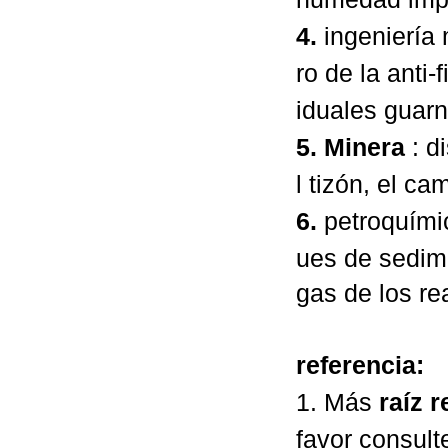
4.
ingeniería
ro de la anti-f
iduales guarni
5. Minera
:
di
l tizón,
el cam
6.
petroquímic
ues de sedi
gas
de los re
referencia:
1. Más
raíz 
favor consult