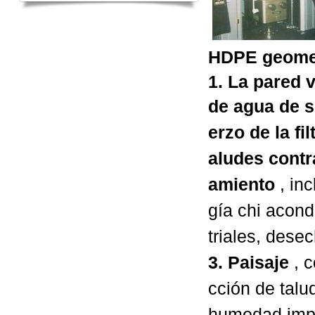
HDPE geom
1. La pared v
de agua
de s
erzo de la fi
aludes contr
amiento
, in
gía chi acon
triales, desec
3. Paisaje
, 
cción de tal
humedad impe