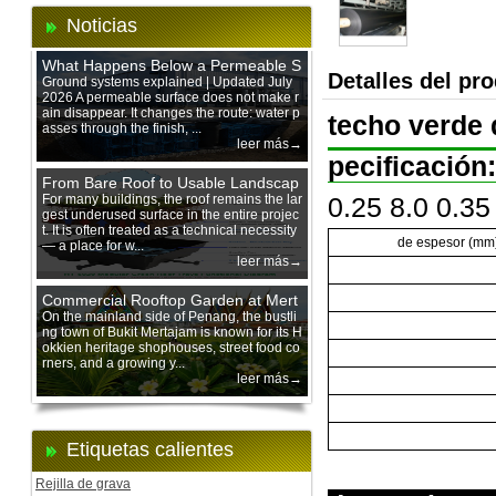
Noticias
What Happens Below a Permeable S
Detalles del pr
urface During Heavy Rain?
Ground systems explained | Updated July
2026 A permeable surface does not make r
ain disappear. It changes the route: water p
techo verde 
asses through the finish, ...
leer más→
pecificación:
From Bare Roof to Usable Landscap
e: Designing with 200 mm Green Ro
For many buildings, the roof remains the lar
0.25 8.0 0.35
gest underused surface in the entire projec
of Trays
t. It is often treated as a technical necessity
de espesor (mm
— a place for w...
leer más→
Commercial Rooftop Garden at Mert
ajam Urban Mall, Penang Mainland
On the mainland side of Penang, the bustli
ng town of Bukit Mertajam is known for its H
okkien heritage shophouses, street food co
rners, and a growing y...
leer más→
Etiquetas calientes
Rejilla de grava