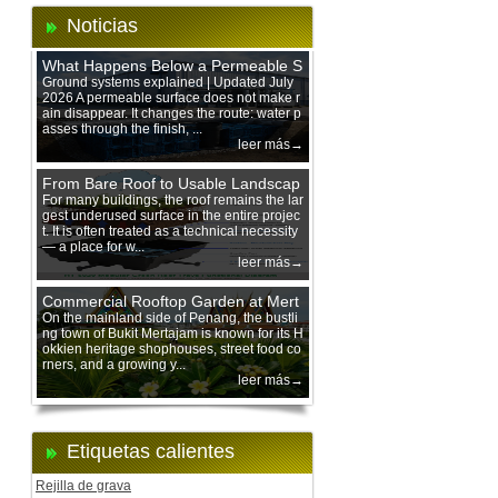
Noticias
What Happens Below a Permeable S
urface During Heavy Rain?
Ground systems explained | Updated July
2026 A permeable surface does not make r
ain disappear. It changes the route: water p
asses through the finish, ...
leer más→
From Bare Roof to Usable Landscap
e: Designing with 200 mm Green Ro
For many buildings, the roof remains the lar
gest underused surface in the entire projec
of Trays
t. It is often treated as a technical necessity
— a place for w...
leer más→
Commercial Rooftop Garden at Mert
ajam Urban Mall, Penang Mainland
On the mainland side of Penang, the bustli
ng town of Bukit Mertajam is known for its H
okkien heritage shophouses, street food co
rners, and a growing y...
leer más→
Etiquetas calientes
Rejilla de grava