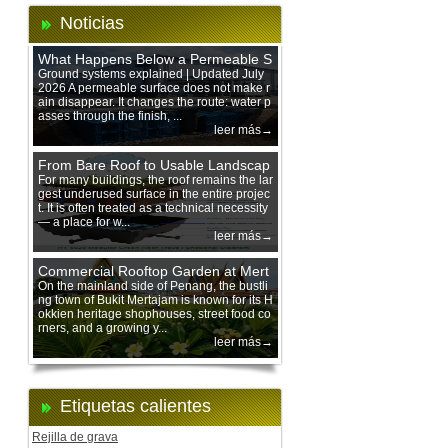
Noticias
What Happens Below a Permeable S
urface During Heavy Rain?
Ground systems explained | Updated July
2026 A permeable surface does not make r
ain disappear. It changes the route: water p
asses through the finish, ...
leer más→
From Bare Roof to Usable Landscap
e: Designing with 200 mm Green Ro
For many buildings, the roof remains the lar
gest underused surface in the entire projec
of Trays
t. It is often treated as a technical necessity
— a place for w...
leer más→
Commercial Rooftop Garden at Mert
ajam Urban Mall, Penang Mainland
On the mainland side of Penang, the bustli
ng town of Bukit Mertajam is known for its H
okkien heritage shophouses, street food co
rners, and a growing y...
leer más→
Etiquetas calientes
Rejilla de grava