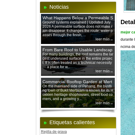
Noticias
What Happens Below a Permeable S
Deta
urface During Heavy Rain?
Ground systems explained | Updated July
2026 A permeable surface does not make r
ain disappear. It changes the route: water p
mejor ca
asses through the finish, ...
leer más→
durante 
ncima de 
From Bare Roof to Usable Landscap
e: Designing with 200 mm Green Ro
For many buildings, the roof remains the lar
gest underused surface in the entire projec
of Trays
t. It is often treated as a technical necessity
— a place for w...
leer más→
Commercial Rooftop Garden at Mert
ajam Urban Mall, Penang Mainland
On the mainland side of Penang, the bustli
ng town of Bukit Mertajam is known for its H
okkien heritage shophouses, street food co
rners, and a growing y...
leer más→
Etiquetas calientes
Rejilla de grava