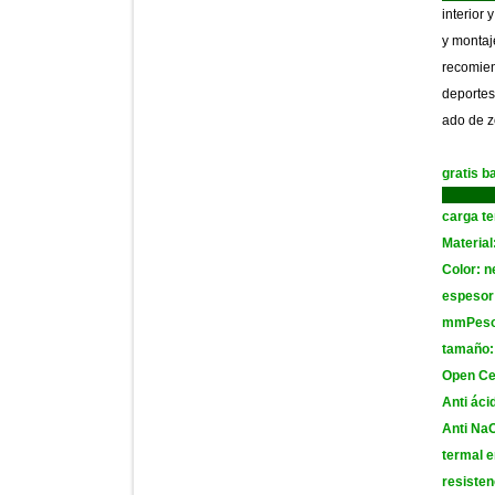
interior 
y
montaj
recomiend
deportes
ado de 
gratis b
carga t
Material
Color: 
espesor 
mmPes
tamaño
Open Cel
Anti áci
Anti Na
termal 
resisten