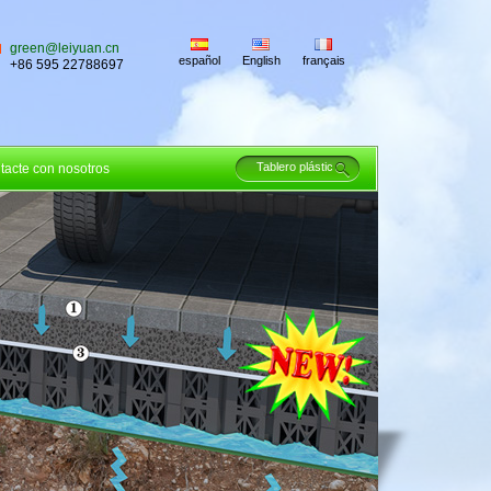
green@leiyuan.cn
español
English
français
+86 595 22788697
tacte con nosotros