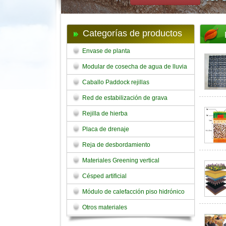
Categorías de productos
Envase de planta
Modular de cosecha de agua de lluvia
Caballo Paddock rejillas
Red de estabilización de grava
Rejilla de hierba
Placa de drenaje
Reja de desbordamiento
Materiales Greening vertical
Césped artificial
Módulo de calefacción piso hidrónico
Otros materiales