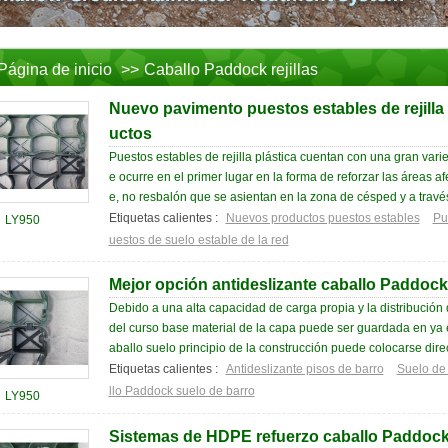
Página de inicio
>>
Caballo Paddock rejillas
Nuevo pavimento puestos estables de rejilla 
uctos
Puestos estables de rejilla plástica cuentan con una gran var
e ocurre en el primer lugar en la forma de reforzar las áreas a
e, no resbalón que se asientan en la zona de césped y a través
Etiquetas calientes :
Nuevos productos puestos estables
Pu
LY950
uestos de suelo estable de la red
Mejor opción antideslizante caballo Paddock
Debido a una alta capacidad de carga propia y la distribución 
del curso base material de la capa puede ser guardada en ya 
aballo suelo principio de la construcción puede colocarse dire
Etiquetas calientes :
Antideslizante pisos de barro
Suelo de
llo Paddock suelo de barro
LY950
Sistemas de HDPE refuerzo caballo Paddock