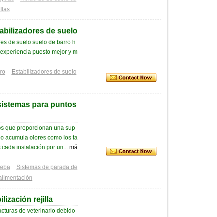
llas
tabilizadores de suelo
es de suelo suelo de barro h
 experiencia puesto mejor y m
ro
Estabilizadores de suelo
sistemas para puntos
elos que proporcionan una sup
no acumula olores como los ta
ada instalación por un...
má
ueba
Sistemas de parada de
alimentación
lización rejilla
cturas de veterinario debido