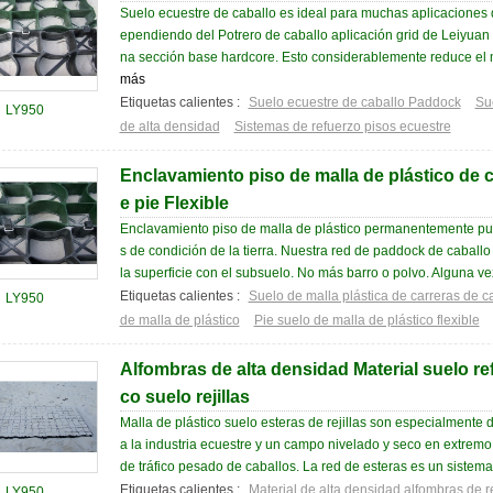
Suelo ecuestre de caballo es ideal para muchas aplicaciones 
ependiendo del Potrero de caballo aplicación grid de Leiyua
na sección base hardcore. Esto considerablemente reduce el m
más
Etiquetas calientes :
Suelo ecuestre de caballo Paddock
Su
LY950
de alta densidad
Sistemas de refuerzo pisos ecuestre
Enclavamiento piso de malla de plástico de c
e pie Flexible
Enclavamiento piso de malla de plástico permanentemente pu
s de condición de la tierra. Nuestra red de paddock de caball
la superficie con el subsuelo. No más barro o polvo. Alguna ve
Etiquetas calientes :
Suelo de malla plástica de carreras de c
LY950
de malla de plástico
Pie suelo de malla de plástico flexible
Alfombras de alta densidad Material suelo ref
co suelo rejillas
Malla de plástico suelo esteras de rejillas son especialmente 
a la industria ecuestre y un campo nivelado y seco en extre
de tráfico pesado de caballos. La red de esteras es un sistema
Etiquetas calientes :
Material de alta densidad alfombras de re
LY950