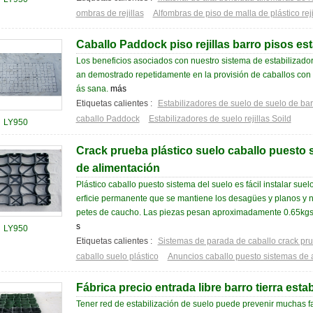
ombras de rejillas
Alfombras de piso de malla de plástico reji
Caballo Paddock piso rejillas barro pisos es
Los beneficios asociados con nuestro sistema de estabilizador
an demostrado repetidamente en la provisión de caballos con
ás sana.
más
Etiquetas calientes :
Estabilizadores de suelo de suelo de bar
caballo Paddock
Estabilizadores de suelo rejillas Soild
LY950
Crack prueba plástico suelo caballo puesto 
de alimentación
Plástico caballo puesto sistema del suelo es fácil instalar su
erficie permanente que se mantiene los desagües y planos y 
petes de caucho. Las piezas pesan aproximadamente 0.65kgs c
s
LY950
Etiquetas calientes :
Sistemas de parada de caballo crack pr
caballo suelo plástico
Anuncios caballo puesto sistemas de 
Fábrica precio entrada libre barro tierra estabi
Tener red de estabilización de suelo puede prevenir muchas fa