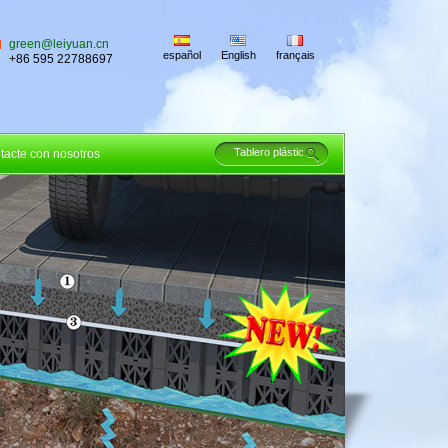
green@leiyuan.cn
español
English
français
+86 595 22788697
tacte con nosotros