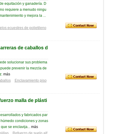
de equitación y ganadería. D
n no requiere a menudo ningu
antenimiento y mejora la ...
elos ecuestres de polietileno
arreras de caballos d
ede solucionar sus problema
o puede prevenir la mezcla de
z.
más
aballos
Enclavamiento piso
uerzo malla de plásti
desarrollados y fabricados par
mo húmedo condiciones y zonas
 que se enclavija...
más
jillas
Refuerzo de suelo alf