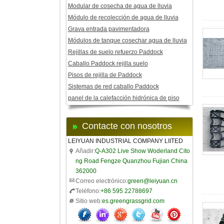
Modular de cosecha de agua de lluvia
Módulo de recolección de agua de lluvia
Grava entrada pavimentadora
Módulos de tanque cosechar agua de lluvia
Rejillas de suelo refuerzo Paddock
Caballo Paddock rejilla suelo
Pisos de rejilla de Paddock
Sistemas de red caballo Paddock
panel de la calefacción hidrónica de piso
Contacte con nosotros
LEIYUAN INDUSTRIAL COMPANY LIITED
Añadir:
Q-A302 Live Show Woderland Cito
ng Road Fengze Quanzhou Fujian China
362000
Correo electrónico:
green@leiyuan.cn
Teléfono:
+86 595 22788697
Sitio web:
es.greengrassgrid.com