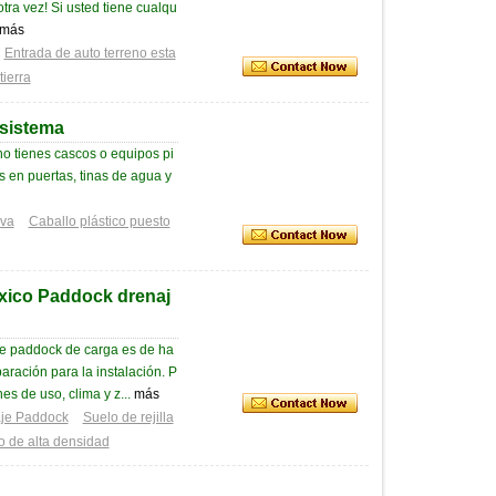
tra vez! Si usted tiene cualqu
más
Entrada de auto terreno esta
tierra
 sistema
no tienes cascos o equipos pi
 en puertas, tinas de agua y
ava
Caballo plástico puesto
tóxico Paddock drenaj
 de paddock de carga es de ha
ración para la instalación. P
es de uso, clima y z...
más
naje Paddock
Suelo de rejilla
no de alta densidad