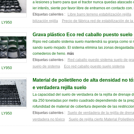
a lesiones y barro para que el tractor nunca quedas atascado o
ier interés, siente por favor libre de entrarnos en contacto con.
Etiquetas calientes :
Libre barro terreno estabilización rejilla
bilización rejilla
Precio de fábrica red de estabilización de la 
LY950
Grava plástico Eco red caballo puesto suelo
Ripio red caballo sistema suelo mantendrá su granja como si 
sando suelo mojado. El sistema elimina las zonas desgastadas
comederos de heno.
más
Etiquetas calientes :
Red caballo puesto sistema suelo de gr
suelo de sistema
Eco red caballo puesto suelo sistema
LY950
Material de polietileno de alta densidad no 
e verdadera rejilla suelo
La capacidad del suelo de verdadera de la rejilla de drenaje
sta 250 toneladas por metro cuadrado dependiendo de la prepa
rofundidad de material de cobertura depende de las restriccion
Etiquetas calientes :
Suelo de verdadera de la rejilla de dre
LY950
verdadera no tóxico
Suelo de rejilla cierto Material Polietile