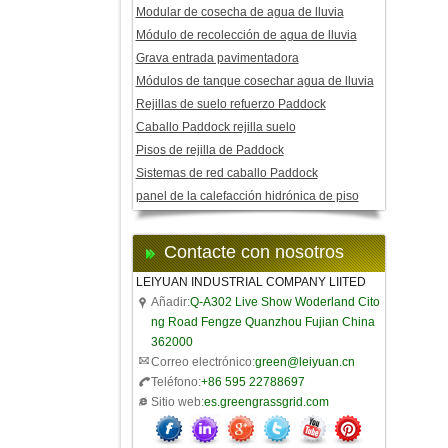
Modular de cosecha de agua de lluvia
Módulo de recolección de agua de lluvia
Grava entrada pavimentadora
Módulos de tanque cosechar agua de lluvia
Rejillas de suelo refuerzo Paddock
Caballo Paddock rejilla suelo
Pisos de rejilla de Paddock
Sistemas de red caballo Paddock
panel de la calefacción hidrónica de piso
Contacte con nosotros
LEIYUAN INDUSTRIAL COMPANY LIITED
Añadir:
Q-A302 Live Show Woderland Cito
ng Road Fengze Quanzhou Fujian China
362000
Correo electrónico:
green@leiyuan.cn
Teléfono:
+86 595 22788697
Sitio web:
es.greengrassgrid.com