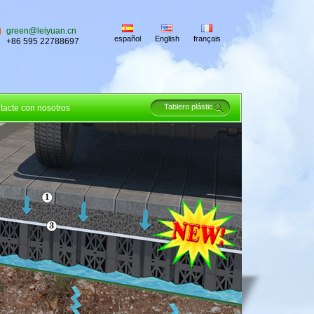
green@leiyuan.cn
español
English
français
+86 595 22788697
tacte con nosotros