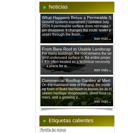
Noticias
What Happens Below a Permeable S
urface During Heavy Rain?
Ground systems explained | Updated July
2026 A permeable surface does not make r
ain disappear. It changes the route: water p
asses through the finish, ...
leer más→
From Bare Roof to Usable Landscap
e: Designing with 200 mm Green Ro
For many buildings, the roof remains the lar
gest underused surface in the entire projec
of Trays
t. It is often treated as a technical necessity
— a place for w...
leer más→
Commercial Rooftop Garden at Mert
ajam Urban Mall, Penang Mainland
On the mainland side of Penang, the bustli
ng town of Bukit Mertajam is known for its H
okkien heritage shophouses, street food co
rners, and a growing y...
leer más→
Etiquetas calientes
Rejilla de grava